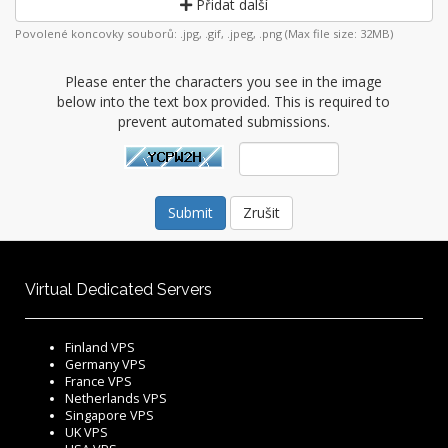
Přidat další
Povolené koncovky souborů: .jpg, .gif, .jpeg, .png (Max file size: 32MB)
Please enter the characters you see in the image
below into the text box provided. This is required to
prevent automated submissions.
Zrušit
Virtual Dedicated Servers
Finland VPS
Germany VPS
France VPS
Netherlands VPS
Singapore VPS
UK VPS