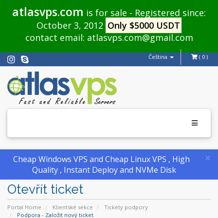
atlasvps.com
is for sale - Registered since:
October 3, 2012
Only $5000 USDT
contact email:
atlasvps.com@gmail.com
Čeština
( 0 )
Toggle
navigati
×
Cheap Windows VPS and Cheap Linux VPS , High
Quality , Instant Deploy and NVMe Disk
Otevřít ticket
Portal Home
Klientské sekce
Tickety podpory
Podpora - Založit nový ticket