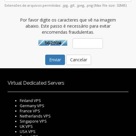
Extensões de arquivos permitidas: .jpg, .gif, .jpeg, .png (Max file size: 32MB)
Por favor digite os caracteres que vê na imagem
abaixo. Este passo é necessário para evitar
encomendas fraudulentas.
Cancelar
Virtual Dedicated Servers
Finland VPS
Germany VPS
France VPS
Netherlands VPS
Singapore VPS
UK VPS
USA VPS