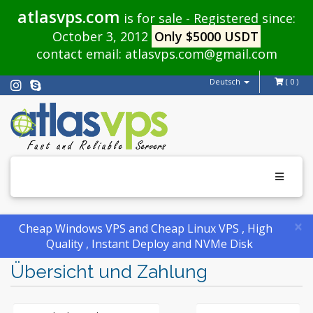
atlasvps.com
is for sale - Registered since:
October 3, 2012
Only $5000 USDT
contact email:
atlasvps.com@gmail.com
Deutsch
( 0 )
Toggle
navigati
×
Cheap Windows VPS and Cheap Linux VPS , High
Quality , Instant Deploy and NVMe Disk
Übersicht und Zahlung